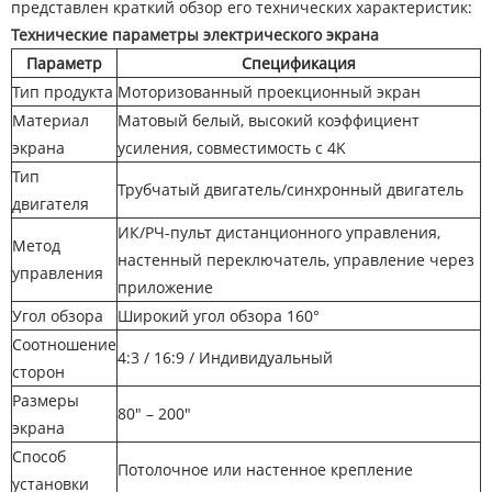
представлен краткий обзор его технических характеристик:
Технические параметры электрического экрана
Параметр
Спецификация
Тип продукта
Моторизованный проекционный экран
Материал
Матовый белый, высокий коэффициент
экрана
усиления, совместимость с 4K
Тип
Трубчатый двигатель/синхронный двигатель
двигателя
ИК/РЧ-пульт дистанционного управления,
Метод
настенный переключатель, управление через
управления
приложение
Угол обзора
Широкий угол обзора 160°
Соотношение
4:3 / 16:9 / Индивидуальный
сторон
Размеры
80" – 200"
экрана
Способ
Потолочное или настенное крепление
установки